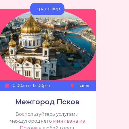
трансфер
10:00am - 12:00pm
Псков
Межгород Псков
Воспользуйтесь услугами
междугороднего
минивэна из
Пскова
в любой город