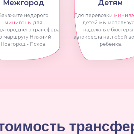
Межгород
Детям
Закажите недорого
Для перевозки
минивэ
минивэны
для
детей мы использу
угороднего трансфера
надежные бюстеры
о маршруту Нижний
автокресла на любой во
Новгород - Псков.
ребенка.
тоимость трансфе