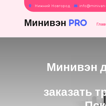
Нижний Новгород
info@minivan-
Минивэн
PRO
Глав
Минивэн д
заказать т
Пск