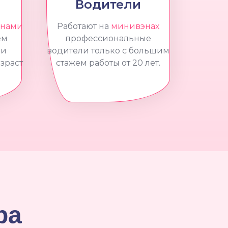
Водители
нами
Работают на
минивэнах
ем
профессиональные
 и
водители только с большим
зраст
стажем работы от 20 лет.
ра