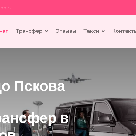
nn.ru
ная
Трансфер
Отзывы
Такси
Контакт
о Пскова
рансфер в
ов