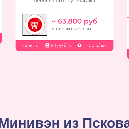
небольшого грузобагажа
~ 63,800 руб
оптимальные цены
Тарифы:
50 руб/км
1,200 р/час
Минивэн из Псков