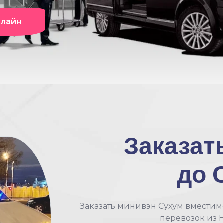
нлайн
Заказат
до 
Заказать минивэн Сухум вместим
перевозок из 