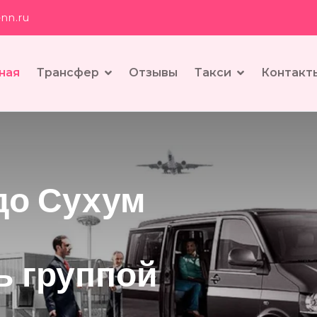
nn.ru
ная
Трансфер
Отзывы
Такси
Контакт
до Сухум
ь группой